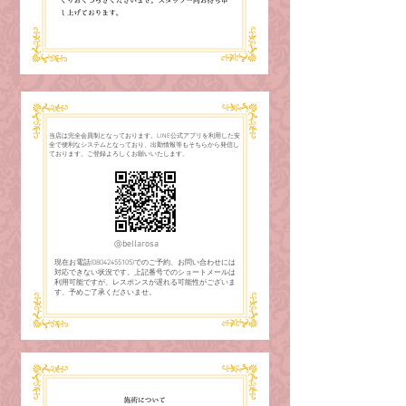
当店は完全会員制となっております。LINE公式アプリを利用した安
全で便利なシステムとなっており、出勤情報等もそちらから発信し
ております。
ご登録よろしくお願いいたします。
​@bellarosa
現在お電話(08042455105)でのご予約、お問い合わせには
対応できない状況です。上記番号でのショートメールは
利用可能ですが、レスポンスが遅れる可能性がございま
す、予めご了承くださいませ。